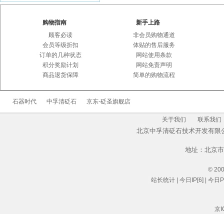
完成交易额为
的订单
￥396.0
感谢
赵冬梅先生
于
2014-04-06
购物指南
新手上路
完成交易额为
的订单
￥1210.0
顾客必读
非会员购物通道
感谢
沈剑
于
完成交
2014-03-10
会员等级折扣
体贴的售后服务
易额为
的订单
￥168.0
订单的几种状态
网站使用条款
积分奖励计划
网站免责声明
感谢
杨维燕先生
于
2013-12-17
商品退货保障
简单的购物流程
完成交易额为
的订单
￥88.0
感谢
张冬梅
于
完成
2013-12-10
石器时代
中孚清砭石
京东-砭圣旗舰店
交易额为
的订单
￥10.0
感谢
陈磊先生
于
完
2013-08-10
关于我们
联系我们
成交易额为
的订单
￥235.0
北京中孚清砭石技术开发有
感谢
李恩禄
于
完成
2013-06-30
地址：北京市
交易额为
的订单
￥143.0
感谢
杨燕先生
于
完
2013-05-01
© 2001
成交易额为
的订单
￥208.0
站长统计
| 今日IP[6] | 今日PV
感谢
黄娟先生
于
完
2013-04-17
成交易额为
的订单
￥303.0
京I
感谢
孙玲
于
完成交
2013-04-11