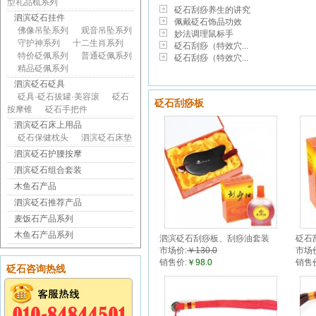
型礼品梳系列
砭石刮痧养生的讲究
泗滨砭石挂件
佩戴砭石饰品功效
佛像吊坠系列
观音吊坠系列
妙法调理鼠标手
守护神系列
十二生肖系列
砭石刮痧（特效穴...
特价砭佩系列
普通砭佩系列
砭石刮痧（特效穴...
精品砭佩系列
泗滨砭石砭具
砭具·砭石拔罐·美容滚
砭石
砭石刮痧板
按摩锥
砭石手把件
泗滨砭石床上用品
砭石保健枕头
泗滨砭石床垫
泗滨砭石护腰按摩
泗滨砭石组合套装
木鱼石产品
泗滨砭石推荐产品
麦饭石产品系列
木鱼石产品系列
泗滨砭石刮痧板、刮痧油套装
砭石
市场价:
￥130.0
市场
50ml
销售价:
￥98.0
销售
砭石咨询热线