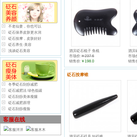
不老仙妻，你也可以
砭石保养皮肤更水润
砭石按摩，皮肤好好
砭石养生·美容
浅谈砭石美容
泗滨砭石梳子 鱼梳
泗滨
市场价:
￥237.6
市场
销售价:
￥198.0
销售
砭石按摩锥
冬季砭石刮痧减肥
砭石减肥法 绿色低碳
砭石刮痧美体瘦腿
砭石减肥原理
砭石刮痧瘦脸
客服在线
客服洋洋
客服木木
泗滨砭石砭具 短砭锥
泗滨