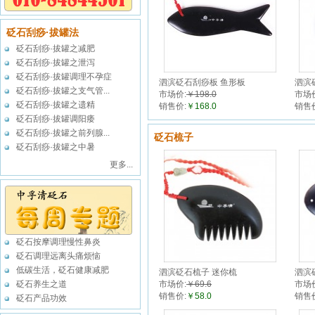
砭石刮痧·拔罐法
砭石刮痧·拔罐之减肥
砭石刮痧·拔罐之泄泻
砭石刮痧·拔罐调理不孕症
泗滨砭石刮痧板 鱼形板
泗滨
砭石刮痧·拔罐之支气管...
市场价:
￥198.0
市场
砭石刮痧·拔罐之遗精
销售价:
￥168.0
销售
砭石刮痧·拔罐调阳痿
砭石刮痧·拔罐之前列腺...
砭石梳子
砭石刮痧·拔罐之中暑
更多...
砭石按摩调理慢性鼻炎
砭石调理远离头痛烦恼
低碳生活，砭石健康减肥
泗滨砭石梳子 迷你梳
泗滨
砭石养生之道
市场价:
￥69.6
市场
销售价:
￥58.0
销售
砭石产品功效