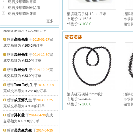
砭石按摩调理胃痛
砭石按摩调理喉咙痛
砭石按摩调理牙痛
泗滨砭石手链 12mm手串
泗滨砭
市场价:
￥153.6
市场价
感谢
危云津先生
于
更多...
2015-06-12
销售价:
￥108.0
销售价
完成交易额为
的订单
￥165.0
感谢
高峰先生
于
完
2015-01-17
砭石项链
成交易额为
的订单
￥163.0
感谢
温毅先生
于
完
2014-12-30
成交易额为
的订单
￥83.0
感谢
温毅先生
于
完
2014-12-26
成交易额为
的订单
￥83.0
感谢
Tom Tu先生
于
2014-09-09
完成交易额为
的订单
￥235.0
泗滨砭石项链 5mm吸扣
泗滨砭
感谢
成玉辉先生
于
2014-07-25
市场价:
￥240.0
市场价
完成交易额为
的订单
￥98.0
销售价:
￥200.0
销售价
感谢
孙长霞
于
完成
2014-04-30
交易额为
的订单
￥162.0
感谢
吴先生先生
于
2014-04-25