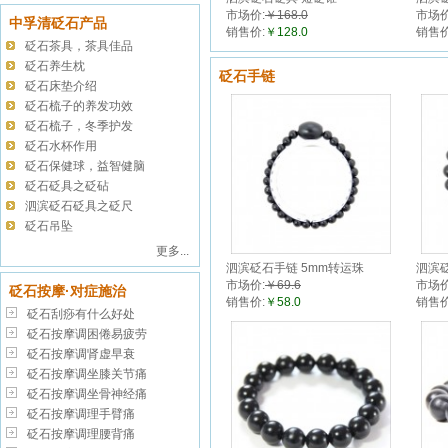
市场价:
￥168.0
市场价
中孚清砭石产品
销售价:
￥128.0
销售价
砭石茶具，茶具佳品
砭石养生枕
砭石手链
砭石床垫介绍
砭石梳子的养发功效
砭石梳子，冬季护发
砭石水杯作用
砭石保健球，益智健脑
砭石砭具之砭砧
泗滨砭石砭具之砭尺
砭石吊坠
更多...
泗滨砭石手链 5mm转运珠
泗滨砭
市场价:
￥69.6
市场价
砭石按摩·对症施治
销售价:
￥58.0
销售价
砭石刮痧有什么好处
砭石按摩调困倦易疲劳
砭石按摩调肾虚早衰
砭石按摩调坐膝关节痛
砭石按摩调坐骨神经痛
砭石按摩调理手臂痛
砭石按摩调理腰背痛